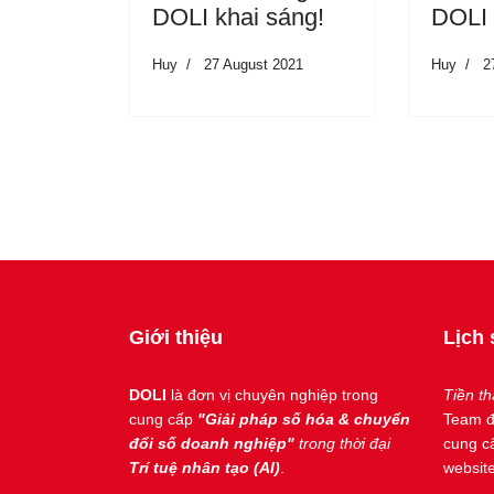
DOLI khai sáng!
DOLI
Huy
27 August 2021
Huy
2
Giới thiệu
Lịch
DOLI
là đơn vị chuyên nghiệp trong
Tiền t
cung cấp
"Giải pháp số hóa & chuyển
Team đ
đổi số doanh nghiệp"
trong thời đại
cung cấ
Trí tuệ nhân tạo (AI)
.
website