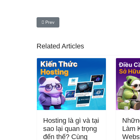
Previous article: Website không chỉ đẹp – Nội du
Prev
Related Articles
Hosting là gì và tại
Nhữn
sao lại quan trọng
Làm 
đến thế? Cùng
Webs