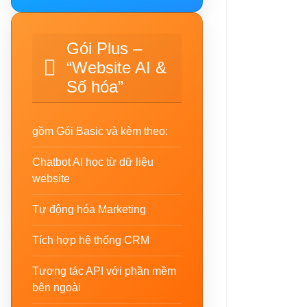
Gói Plus –
“Website AI &
Số hóa”
gồm Gói Basic và kèm theo:
Chatbot AI học từ dữ liệu
website
Tự động hóa Marketing
Tích hợp hệ thống CRM
Tương tác API với phần mềm
bên ngoài