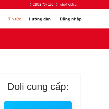
02862 707 156
hotro@doli.vn
ụ
Tin tức
Hướng dẫn
Đăng nhập
Doli cung cấp: