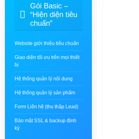
Gói Basic –
“Hiện diện tiêu
chuẩn”
Website giới thiệu tiêu chuẩn
Giao diện tối ưu trên mọi thiết
bị
Hệ thống quản lý nội dung
Hệ thống quản lý sản phẩm
Form Liên hệ (thu thập Lead)
Bảo mật SSL & backup định
kỳ