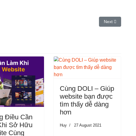
ng phải sống. DOLI sẽ giúp bạn
Next article: Hos
Next
Cùng DOLI – Giúp
website bạn được
tìm thấy dễ dàng
hơn
g Điều Cần
Khi Sở Hữu
Huy
27 August 2021
ite Cùng