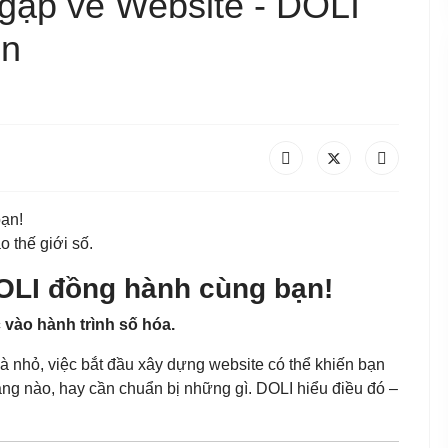
gặp về Website - DOLI
ên
ạn!
 thế giới số.
OLI đồng hành cùng bạn!
 vào hành trình số hóa.
à nhỏ, việc bắt đầu xây dựng website có thể khiến bạn
ảng nào, hay cần chuẩn bị những gì. DOLI hiểu điều đó –